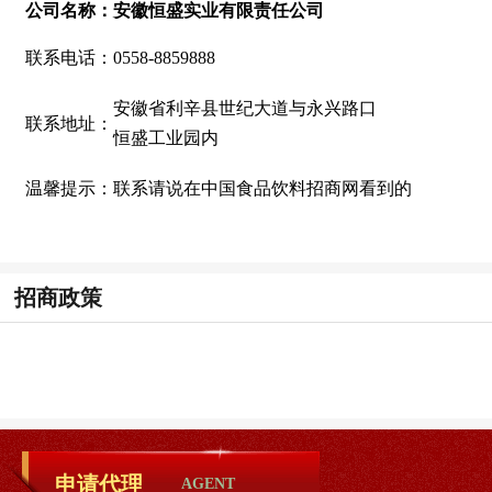
公司名称：
安徽恒盛实业有限责任公司
联系电话：
0558-8859888
安徽省利辛县世纪大道与永兴路口
联系地址：
恒盛工业园内
温馨提示：
联系请说在中国食品饮料招商网看到的
招商政策
申请代理
AGENT