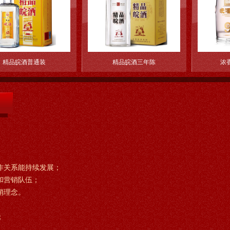
装
精品皖酒三年陈
浓香型“绵柔玖年”
作关系能持续发展；
和营销队伍；
销理念。
；