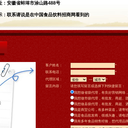
址：
安徽省蚌埠市涂山路488号
示：
联系请说是在中国食品饮料招商网看到的
客户姓名：
*
联系电话：
*
代理区域：
—
*
留言内容：
请您填写留言或选择下列快捷留言：
我想做省级代理，有良好营销网络
我想做市级代理，有批发、商超、
我想做县级代理，有批发、商超、
我是商贸公司，有多种渠道，请寄
我是食品批发商，很感兴趣，请电
我有多年食品销售经验，想代理品