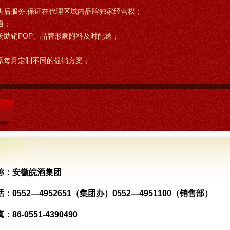
售后服务.保证在代理区域内品牌独家经营权；
通；
场助销POP、品牌形象附料及时配送；
系每月定制不同的促销方案；
称：
安徽皖酒集团
话：
0552—4952651（集团办）0552—4951100（销售部）
真：
86-0551-4390490