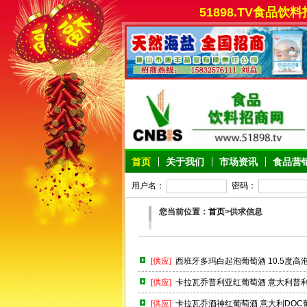
51898.TV食品饮
首页
关于我们
市场资讯
食品营
用户名：
密码：
您当前位置：
首页
>供求信息
[供应]
西班牙多玛白起泡葡萄酒 10.5度高
[供应]
卡拉瓦乔普利亚红葡萄酒 意大利普
[供应]
卡拉瓦乔酒神红葡萄酒 意大利DOC