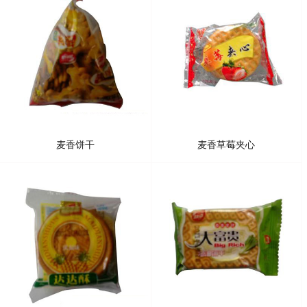
麦香饼干
麦香草莓夹心