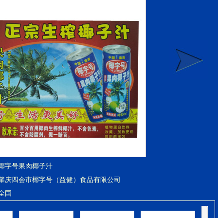
椰字号果肉椰子汁
肇庆四会市椰字号（益健）食品有限公司
全国